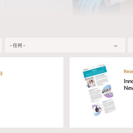
Rese
 日
Inn
New