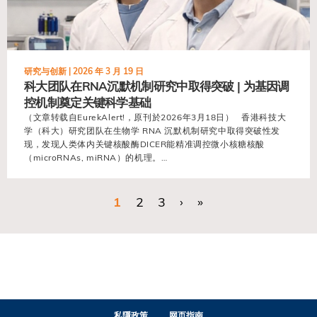
研究与创新 |
2026 年 3 月 19 日
科大团队在RNA沉默机制研究中取得突破 | 为基因调
控机制奠定关键科学基础
（文章转载自EurekAlert!，原刊於2026年3月18日） 香港科技大
学（科大）研究团队在生物学 RNA 沉默机制研究中取得突破性发
现，发现人类体内关键核酸酶DICER能精准调控微小核糖核酸
（microRNAs, miRNA）的机理。…
当前页
1
页面
2
页面
3
下一页
›
末页
»
分
页
私隱政策
网页指南