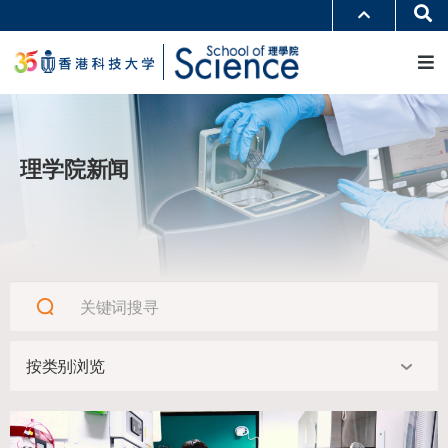
跳
Se
更多科大概览
转
M
科大新闻
学术部门索引
到
生活@科大
图书馆
主
校园地图及指南
工作@科大
要
教授简录
认识科大
内
容
理学院新闻
view