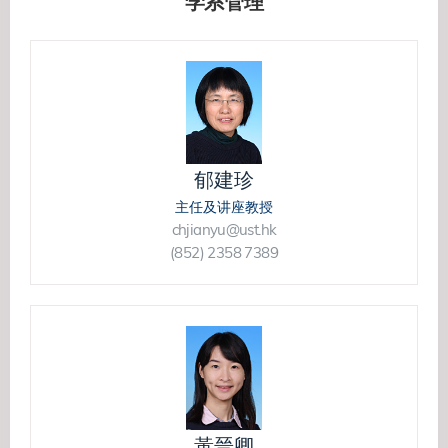
学系管理
郁建珍
主任及讲座教授
chjianyu@ust.hk
(852) 2358 7389
黃晉卿