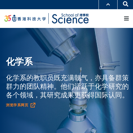
跳
Se
更多科大概览
转
M
科大新闻
学术部门索引
到
生活@科大
图书馆
主
校园地图及指南
工作@科大
要
教授简录
认识科大
内
容
化学系
化学系的教职员既充满朝气，亦具备群策
群力的团队精神。他们活跃于化学研究的
各个领域，其研究成果更获得国际认同。
浏览学系网页