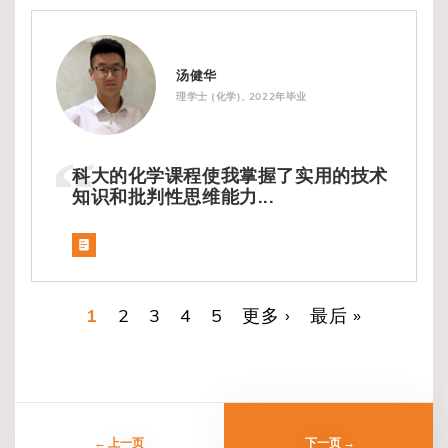
汤健华
理学士 (化学), 2022年毕业
科大的化学课程使我掌握了实用的技术
知识和批判性思维能力...
当前页
1
页面
2
页面
3
页面
4
页面
5
下一页
更多 ›
末页
最后 »
分
页
上一页
下一页