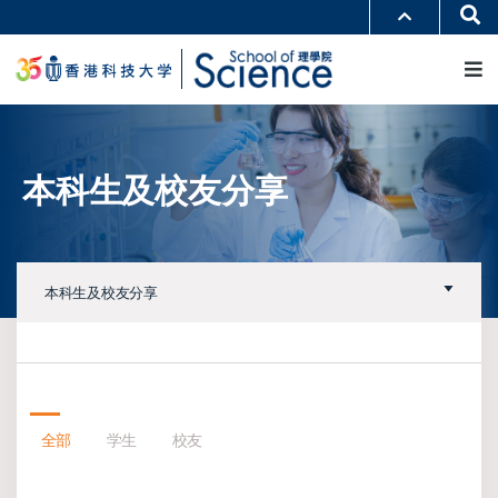
跳
Se
更多科大概览
转
M
科大新闻
学术部门索引
到
生活@科大
图书馆
主
校园地图及指南
工作@科大
要
教授简录
认识科大
内
容
本科生及校友分享
本科生及校友分享
全部
学生
校友