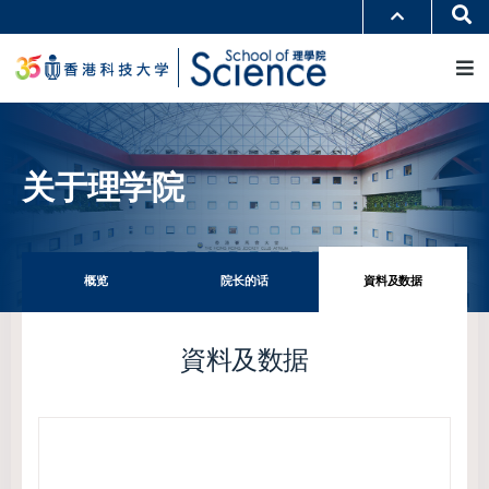
跳
Se
更多科大概览
转
M
科大新闻
学术部门索引
到
生活@科大
图书馆
主
校园地图及指南
工作@科大
要
教授简录
认识科大
内
容
关于理学院
概览
院长的话
資料及数据
資料及数据