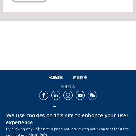
私隱政策
網頁指南
關注科大
Facebook
LinkedIn
Instagram
Youtube
Wechat
We use cookies on this site to enhance your user
© 版權屬香港科技大學所有
experience
By clicking any link on this page you are giving your consent for us to
More info
set cookies.