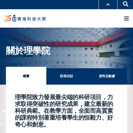
移
Se
更多科大概覽
至
M
科大新聞
學術部門索引
主
生活@科大
圖書館
內
校園地圖及指南
工作@科大
容
教授簡錄
認識科大
關於理學院
概覽
院長的話
資料及數據
理學院致力發展最尖端的科研項目，力
求取得突破性的研究成果，建立最新的
科研典範。在教學方面，全面而高質素
的課程特別著重培養學生的恒毅力、好
奇心和創意。