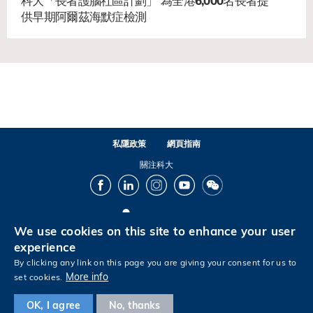
科大「長者護腦社區計劃」 為全港6,000名長者提
供早期阿爾茲海默症檢測
私隱政策
網頁指南
關注科大
Facebook
LinkedIn
Instagram
Youtube
Wechat
We use cookies on this site to enhance your user
© 版權屬香港科技大學所有
experience
By clicking any link on this page you are giving your consent for us to
More info
set cookies.
Footer
OK, I agree
No, thanks