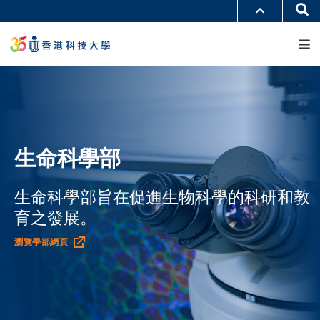
移
Se
更多科大概覽
至
M
科大新聞
學術部門索引
主
生活@科大
圖書館
內
校園地圖及指南
工作@科大
容
教授簡錄
認識科大
生命科學部
生命科學部旨在促進生物科學的科研和教
育之發展。
瀏覽學部網頁