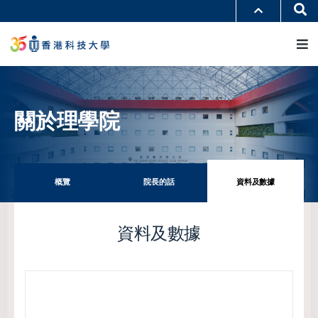
移
Se
更多科大概覽
至
M
科大新聞
學術部門索引
主
生活@科大
圖書館
內
校園地圖及指南
工作@科大
容
教授簡錄
認識科大
關於理學院
概覽
院長的話
資料及數據
資料及數據