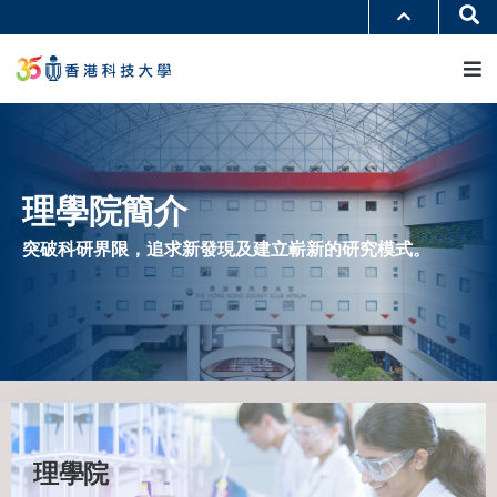
移
Se
更多科大概覽
至
M
科大新聞
學術部門索引
主
生活@科大
圖書館
內
校園地圖及指南
工作@科大
容
教授簡錄
認識科大
理學院簡介
突破科研界限，追求新發現及建立嶄新的研究模式。
理學院