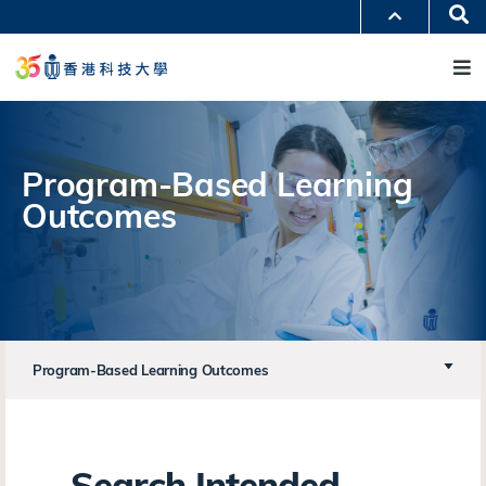
移
Se
更多科大概覽
至
M
科大新聞
學術部門索引
主
生活@科大
圖書館
內
校園地圖及指南
工作@科大
容
教授簡錄
認識科大
Program-Based Learning
Outcomes
Program-Based Learning Outcomes
Search Intended