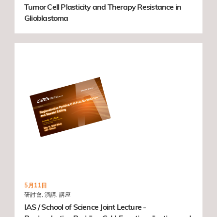
Tumor Cell Plasticity and Therapy Resistance in
Glioblastoma
5月11日
研討會, 演講, 講座
IAS / School of Science Joint Lecture -