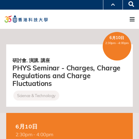
移
Se
更多科大概覽
至
M
科大新聞
學術部門索引
主
生活@科大
圖書館
內
校園地圖及指南
工作@科大
容
教授簡錄
認識科大
6月10日
2:30pm - 4:00pm
研討會, 演講, 講座
PHYS Seminar - Charges, Charge
Regulations and Charge
Fluctuations
Science & Technology
6月10日
2:30pm - 4:00pm