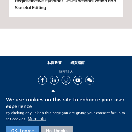
Regioselective Pyridine C-H-Functionalization and
Skeletal Editing
私隱政策
網頁指南
關注科大
Facebook
LinkedIn
Instagram
Youtube
Wechat
We use cookies on this site to enhance your user
© 版權屬香港科技大學所有
experience
By clicking any link on this page you are giving your consent for us to
More info
set cookies.
Footer
OK, I agree
No, thanks