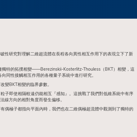
突破性研究對理解二維超流體在長程各向異性相互作用下的表現立下了新
erezinskii-Kosterlitz-Thouless（BKT）相變，這
各向同性接觸相互作用的各種量子系統中進行研究。
改變BKT相變的臨界參數。
著粒子即使相隔較遠仍能相互『感知』。這挑戰了我們對低維系統中有序
面法線方向的相對角度而發生偏移。
所有偶極子都指向平面內時，我們也在二維偶極超流體中觀測到了獨特的
」