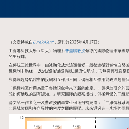
（文章轉載自
EurekAlert!
，原刊於2025年4月17日）
由香港科技大學（科大）物理系
曹圭鵬教授
領導的國際物理學家團
的里程碑。
在傳統三維世界中，由冰融化成水這類相變一般都遵循對稱性自發破缺規律。但早
種機制中渦旋 ─ 反渦旋對的配對驅動超流性形成，而無需傳統對
與傳統超冷氣體中的接觸相互作用不同，偶極相互作用能夠跨越整個
「偶極相互作用為量子多體現象帶來了新的維度。」領導該研究的
態如何湧現的固有認知。」研究團隊的觀察指出，偶極氣體的二維超
論文第一作者之一及曹教授的畢業生何逸飛補充道：「二維偶極系
非局域效應和各向異性的密度之間的關聯。未來通過進一步增強偶