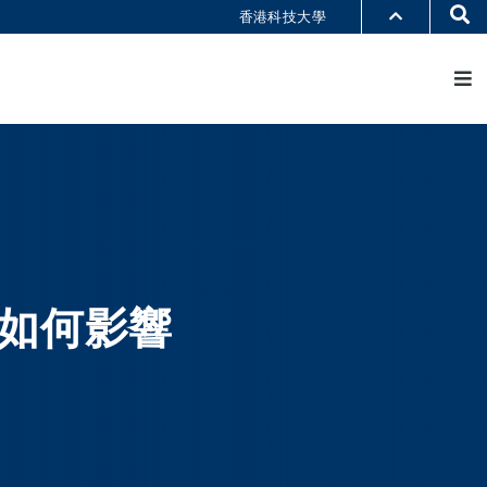
Se
香港科技大學
M
部門索引
書館
@科大
識科大
如何影響