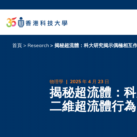
移
至
科大
主
生活
內
校園地
容
教授
首頁
Research
揭秘超流體：科大研究揭示偶極相互
導
航
連
結
物理學
|
2025 年 4 月 23 日
揭秘超流體：科
二維超流體行為