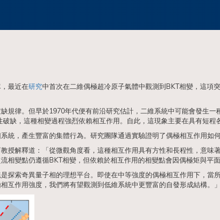
隊，最近在
研究
中首次在二維偶極超冷原子氣體中觀測到BKT相變，這項
於1970年代便有前沿研究估計，二維系統中可能會發生一種獨特的拓撲相變——B
稱性破缺，這種相變過程強烈依賴相互作用。自此，這現象主要在具有短程
系統，產生豐富的集體行為。研究團隊通過實驗證明了偶極相互作用如何
曹教授解釋道：「從微觀角度看，這種相互作用具有方性和長程性，意味
流相變點仍遵循BKT相變，但依賴於相互作用的相變點會因偶極矩與平
統是探索奇異量子相的理想平台。即使在中等強度的偶極相互作用下，當
極相互作用強度，我們將有望觀測到低維系統中更豐富的自發形成結構。