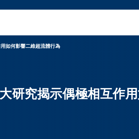
更多科大概覽
新聞
學術
@科大
圖
圖及指南
工作
簡錄
認
作用如何影響二維超流體行為
大研究揭示偶極相互作用