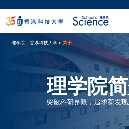
跳
转
科大
到
生活
主
校园地
要
教授
内
容
理学院 - 香港科技大学
关于
面
包
屑
理学院简
突破科研界限，追求新发现