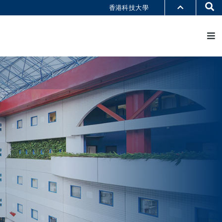
Se
香港科技大學
M
部门索引
书馆
@科大
识科大