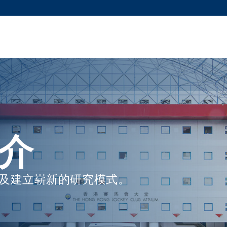
更多科大概览
新闻
学术
@科大
图
图及指南
工作
简录
认
介
及建立崭新的研究模式。