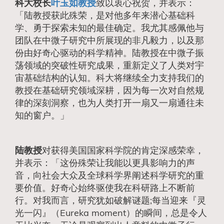
科大校长
叶玉如教授
致以衷心祝贺，并表示：
「陆教授获此殊荣，是对他多年来潜心基础科
学、勇于探索未知的最佳确定。我尤其感佩他与
团队在中微子研究中所展现的非凡毅力，以及那
份由好奇心驱动的科学精神。陆教授在中微子振
荡领域的突破性研究成果，重新定义了人类对宇
宙基础结构的认知。科大将继续全力支持我们的
教授在基础研究领域深耕，因为每一次对自然规
律的深刻洞察，也为人类打开一扇又一扇通往未
知的窗户。」
陆教授
对获得美国国家科学院的肯定深感荣幸，
并表示：「这份殊荣让我能以更具影响力的声
音，向社会大众及全球科学界阐述科学研究的重
要价值。好奇心始终驱使我在科研路上不断前
行。对我而言，研究犹如破解谜题;每当迎来『灵
光一闪』（Eureka moment）的瞬间，总是令人