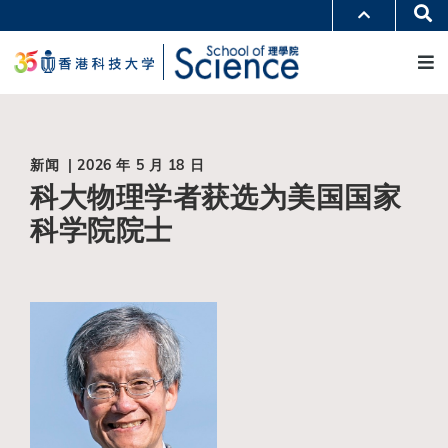
跳
Se
更多科大概览
转
M
科大新闻
学术部门索引
到
生活@科大
图书馆
主
校园地图及指南
工作@科大
要
教授简录
认识科大
内
容
新闻 | 2026 年 5 月 18 日
科大物理学者获选为美国国家
科学院院士