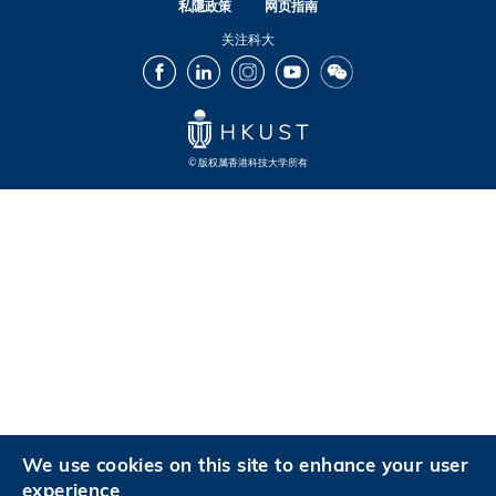
私隱政策
网页指南
关注科大
Facebook
LinkedIn
Instagram
Youtube
Wechat
© 版权属香港科技大学所有
Footer
Footer
Footer
Footer
We use cookies on this site to enhance your user
experience