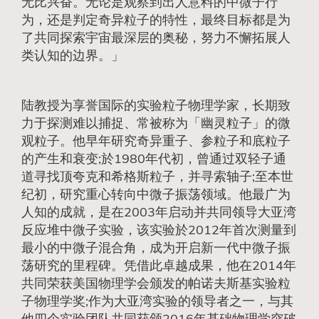
无比兴奋。无论是观察到出人意料的中微子行
为，还是判定奇异粒子的特性，最终目标都是为
了共同探索宇宙最深层的奥秘，努力不懈拓展人
类认知的边界。」
陆教授为享誉国际的实验粒子物理学家，长期致
力于探测难以捕捉、常被称为「幽灵粒子」的微
观粒子。他早年研究奇异重子、参粒子和底粒子
的产生和衰变;於1980年代初，曾通过双轻子通
道寻找顶夸克和希格斯粒子，并寻索轴子;至本世
纪初，研究重心转向中微子振荡领域。他最广为
人知的成就，是在2003年启动并共同领导大亚湾
反应堆中微子实验，该实验於2012年首次测量到
最小的中微子混合角，成为开启新一代中微子振
荡研究的里程碑。凭借此卓越成果，他在2014年
共同荣获美国物理学会颁发的帕诺夫斯基实验粒
子物理学奖;作为大亚湾实验的领导者之一，与其
他四个实验团队共同获颁2016年基础物理学突破