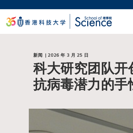
跳
转
科大
到
生活
主
校园地
要
教授
内
容
新闻 | 2026 年 3 月 25 日
科大研究团队开
抗病毒潜力的手