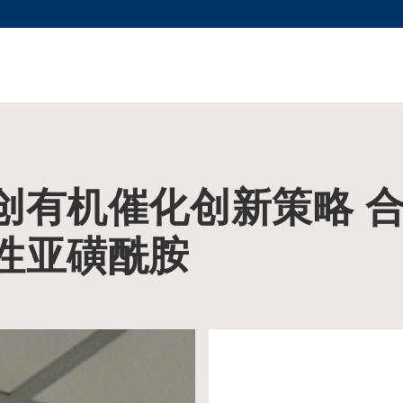
更多科大概览
新闻
学术
@科大
图
图及指南
工作
简录
认
创有机催化创新策略 
性亚磺酰胺