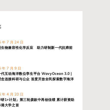
览
 年 7 月 24 日
型生物兼容性化学反应 助力研制新一代抗癌前
 年 7 月 9 日
互动海洋数位孪生平台 WavyOcean 3.0 |
理念连接科研与公众 首度开放全民探索数字海洋
 年 4 月 20 日
研1+计划」第三轮拨款中再创佳绩 累计获资助
本港大学之首