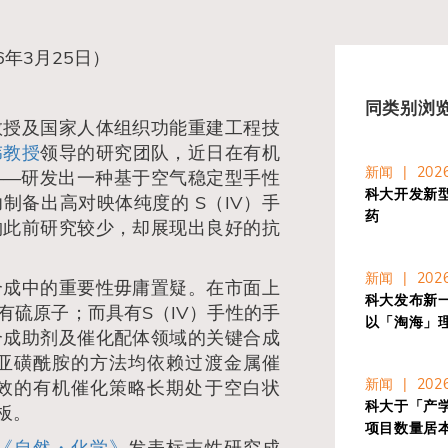
6年3月25日）
同类别浏
教授及国家人体组织功能重建工程技
伟教授
领导的研究团队，近日在有机
新闻 | 2026
——研发出一种基于空气稳定型手性
科大开发新
制备出高对映体纯度的 S（IV）手
药
物此前研究较少，却展现出良好的抗
新闻 | 2026
合成中的重要性毋庸置疑。在市面上
科大发布新一代
有硫原子；而具有S（IV）手性的手
以「淘海」
合成助剂及催化配体领域的关键合成
亚磺酰胺的方法均依赖过渡金属催
新闻 | 2026
效的有机催化策略长期处于空白状
科大于「产学
板。
项目数量居
《自然・化学》
发表标志性研究成