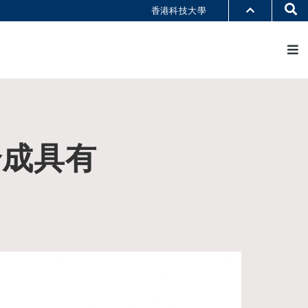
Se
香港科技大學
M
部门索引
书馆
@科大
识科大
合成具有