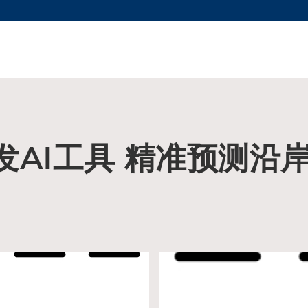
更多科大概览
新闻
学术
@科大
图
图及指南
工作
简录
认
发AI工具 精准预测沿