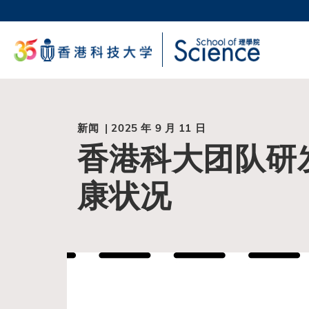
跳
转
科大
到
生活
主
校园地
要
教授
内
容
新闻 | 2025 年 9 月 11 日
香港科大团队研
康状况