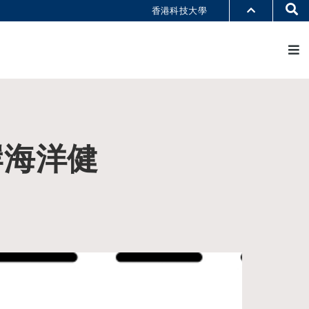
Se
香港科技大學
M
部门索引
书馆
@科大
识科大
岸海洋健