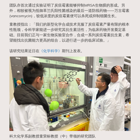
团队亦首次通过实验证明了炭疽霉素能够抑制MRSA生物膜的形成。另
外，相较被视为抵御革兰氏阳性菌感染的最后一道防线药物——万古霉素
(vancomycin)，较低浓度的炭疽霉素便可以杀死或抑制细菌生长。
童教授指出：「我们的新型化学合成技术克服了炭疽霉素产量有限的根本
性瓶颈，令科学家能进一步研究其抗生素活性，为临床药物开发奠定基
础。目前我们正与一家生物实验室合作，合成一系列炭疽霉素抗生素，希
望能找出抗菌能力更高的组合，以进行进一步的临床试验。」
该研究结果近日在
《化学科学》
期刊上发表。
科大化学系副教授童荣标教授（中）带领的研究团队