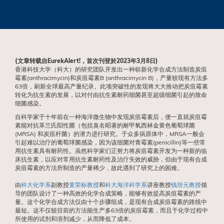
(文章转载自EurekAlert!，首次刊登於2023年3月8日)
香港科技大学（科大）的研究团队开发出一种崭新化学合成方法制造炭疽
霉素(anthracimycin)和炭疽霉素B (anthracimycin B)，产量较现有方法多
63倍，刷新全球最高产量纪录。此项突破性的发现将大大推动把炭疽霉素
转化为抗生素的发展，以对付由抗生素耐药细菌甚至超级细菌引起的致命
细菌感染。
自科学家于十年前在一种海洋微生物中发现炭疽霉素后，便一直就炭疽霉
素能对抗革兰氏阳性菌（包括臭名昭著的耐甲氧西林金黄色葡萄球菌
(MRSA) 和炭疽杆菌）的潜力进行研究。于众多病原体中，MRSA一般会
引起难以治疗的葡萄球菌感染，因为该细菌对青霉素(penicillin)等一些常
用抗生素具有耐药性。虽然科学家们正努力将炭疽霉素开发为一种新的临
床抗生素，以应对常用抗生素耐药性及治疗失效的威胁，但由于现有合成
炭疽霉素的方法所制造的产量稀少，故此遇到了研究上的困难。
由
科大化学系
副教授
童荣标教授
和
科大海洋科学系
讲座教授
钱培元教授
领
导的团队设计了一种高效的化学合成策略，能够有效提高炭疽霉素的产
量。这个化学合成方法仅由十个步骤组成，是现有合成炭疽霉素的路线中
最短。这不仅较目前的方法能生产多63倍的炭疽霉素，而且于化学过程中
所使用的试剂和溶剂减少，从而降低了成本。