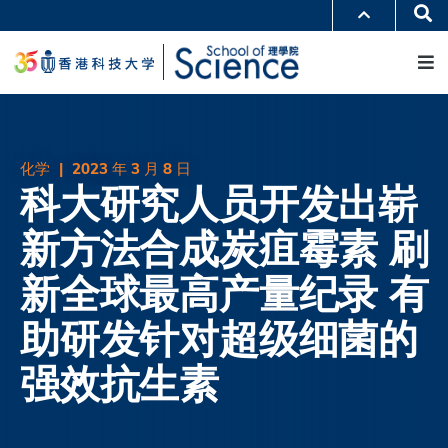
跳
Se
更多科大概览
转
M
科大新闻
学术部门索引
到
生活@科大
图书馆
主
校园地图及指南
工作@科大
要
教授简录
认识科大
内
容
化学
|
2023 年 3 月 8 日
科大研究人员开发出崭
新方法合成炭疽霉素 刷
新全球最高产量纪录 有
助研发针对超级细菌的
强效抗生素