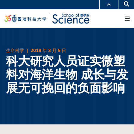
跳
Se
更多科大概览
转
M
科大新闻
学术部门索引
到
生活@科大
图书馆
主
校园地图及指南
工作@科大
要
教授简录
认识科大
内
容
生命科学
|
2018 年 3 月 5 日
科大研究人员证实微塑
料对海洋生物 成长与发
展无可挽回的负面影响