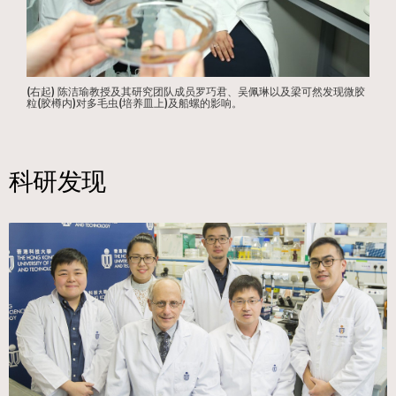
(右起) 陈洁瑜教授及其研究团队成员罗巧君、吴佩琳以及梁可然发现微胶
粒(胶樽内)对多毛虫(培养皿上)及船螺的影响。
科研发现