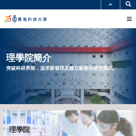
移
Se
更多科大概覽
至
M
科大新聞
學術部門索引
主
生活@科大
圖書館
內
校園地圖及指南
工作@科大
容
教授簡錄
認識科大
理學院簡介
突破科研界限，追求新發現及建立嶄新的研究模式。
理學院