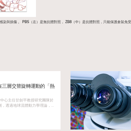
株的感染與損傷 。 PBS（左）是無抗體對照， ZB8（中）是抗體對照，只能保護倉鼠免受
在三層交替旋轉運動的「熱
究中心主任甘劍平教授研究團隊於
測，透過地球流體動力學理論，
。