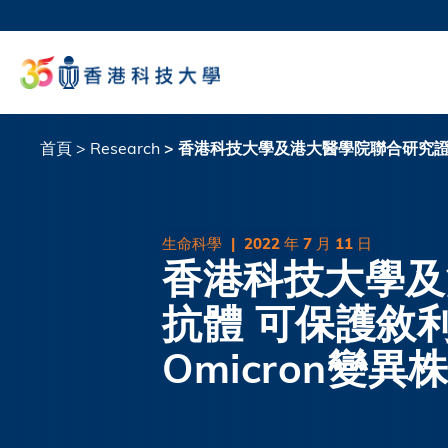
移
至
科大
主
生活
內
校園地
容
教授
首頁
Research
香港科技大學及港大醫學院聯合研究證明廣
導
航
連
生命科學
|
2022 年 7 月 11 日
香港科技大學及
結
抗體 可保護敘利
Omicron變異