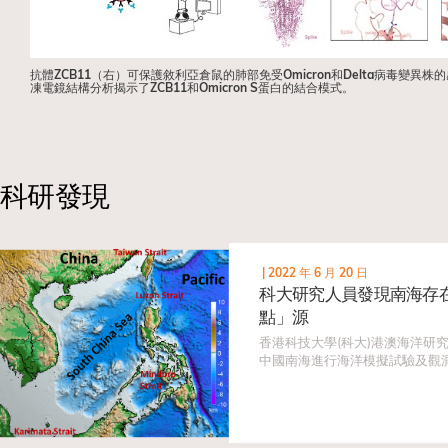
抗體ZCB11（右）可保護敘利亞倉鼠的肺部免受Omicron和Delta病毒變異
凍電鏡結構分析揭示了ZCB11和Omicron S蛋白的結合模式。
科研發現
|
2022 年 6 月 20 日
科大研究人員發現南海存
點」源
香港科技大學(科大)港澳海洋研
中國南海進行海洋模擬試驗及觀
揭秘了南海的海洋三維運動特徵