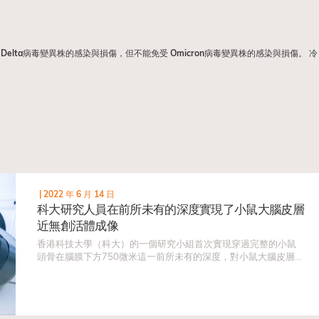
Delta病毒變異株的感染與損傷，但不能免受 Omicron病毒變異株的感染與損傷。 冷
|
2022 年 6 月 14 日
科大研究人員在前所未有的深度實現了小鼠大腦皮層
近無創活體成像
香港科技大學（科大）的一個研究小組首次實現穿過完整的小鼠
頭骨在腦膜下方750微米這一前所未有的深度，對小鼠大腦皮層內
的微小神經結構進行活體成像。這一研究能夠以接近無創的方式
在大腦皮層中進行高分辨成像，將進一步促進大腦科學的研究。