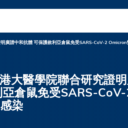
更多科大概覽
新聞
學術
@科大
圖
圖及指南
工作
簡錄
認
譜中和抗體 可保護敘利亞倉鼠免受SARS-CoV-2 Omicro
港大醫學院聯合研究證明
亞倉鼠免受SARS-CoV-
株感染