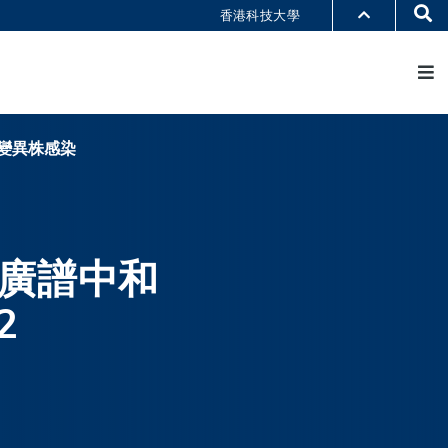
Se
香港科技大學
M
部門索引
書館
@科大
識科大
n變異株感染
廣譜中和
2