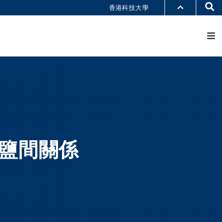
Se
香港科技大學
M
部門索引
書館
@科大
識科大
鹽間關係