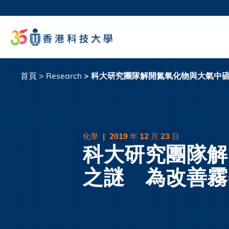
移
至
科大
主
生活
內
校園地
容
教授
首頁
Research
科大研究團隊解開氮氧化物與大氣中硫
導
航
連
結
化學
|
2019 年 12 月 23 日
科大研究團隊解
之謎 為改善霧