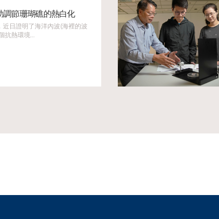
助調節珊瑚礁的熱白化
，近日證明了海洋內波(海裡的波
抗熱環境...