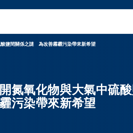
更多科大概覽
新聞
學術
@科大
圖
圖及指南
工作
簡錄
認
酸鹽間關係之謎 為改善霧霾污染帶來新希望
開氮氧化物與大氣中硫酸
霾污染帶來新希望