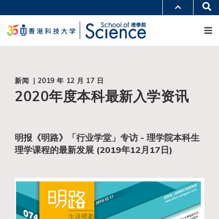
跳
Se
更多科大概览
转
M
科大新闻
学术部门索引
到
生活@科大
图书馆
主
校园地图及指南
工作@科大
要
教授简录
认识科大
内
容
新闻 | 2019 年 12 月 17 日
2020年度本科最新入学资讯
明报《明路》「行业学堂」专访 - 理学院本科生
理学课程的最新发展 (2019年12月17日)