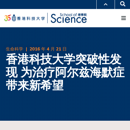
跳
Se
更多科大概览
转
M
科大新闻
学术部门索引
到
生活@科大
图书馆
主
校园地图及指南
工作@科大
要
教授简录
认识科大
内
容
生命科学
|
2016 年 4 月 21 日
香港科技大学突破性发
现 为治疗阿尔兹海默症
带来新希望