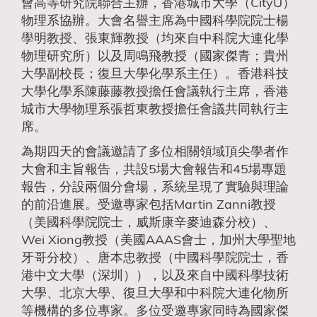
會高等研究院聯合主辦，香港城市大學（CityU）
物理系協辦。大會名譽主席為中國科學院院士楊
學明教授、張東輝教授（均來自中科院大連化學
物理研究所）以及周鳴飛教授（國家傑青；貴州
大學副校長；復旦大學化學系主任）。香港科技
大學化學系陳藤藤教授擔任會議執行主席，香港
城市大學物理系張哲東教授擔任會議共同執行主
席。
為期四天的會議邀請了多位相關領域頂尖學者作
大會和主旨報告，共設5場大會報告和45場專題
報告，分設兩個分會場，系統呈現了實驗與理論
的前沿進展。受邀專家包括Martin Zanni教授
（美國科學院院士，威斯康辛麥迪森分校）、
Wei Xiong教授（美國AAAS會士，加州大學聖地
牙哥分校）、唐本忠教授（中國科學院院士，香
港中文大學（深圳）），以及來自中國科學技術
大學、北京大學、復旦大學和中科院大連化物所
等機構的多位專家。多位受邀專家同時為國家傑