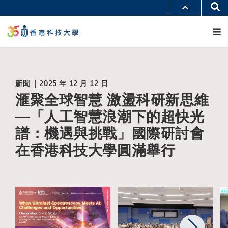
移
Se
更多科大概覽
至
M
科大新聞
學術部門索引
主
生活@科大
圖書館
內
校園地圖及指南
工作@科大
容
教授簡錄
認識科大
新聞 | 2025 年 12 月 12 日
滙聚全球智慧 激盪科研新思維
—「人工智慧浪潮下的超快光
譜：機遇與挑戰」國際研討會
在香港科技大學圓滿舉行