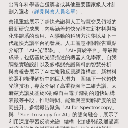
出青年科學基金獲獎者或其他重要國家級人才計
劃入選者（
詳見與會人員名單
）。
會議重點展示了超快光譜與人工智慧交叉領域的
最新研究成果，內容涵蓋超快光譜在新材料與新
化學體系的應用、AI驅動的科研方法學以及下一
代超快光譜平台的發展。人工智慧相關報告重點
介紹了「AI+光譜學」、「AI+實驗平台」等最新
成果，包括基於光譜描述的機器人化學家、自我
調整實驗設計以及多模態光譜資料的智慧分析，
與會報告展示了AI在複雜反應網路構建、新材料
篩選和機理解析中的巨大潛力。圍繞下一代超快
光譜技術，專家介紹了高重複頻率二維光譜、太
赫茲光譜及基於X射線自由電子鐳射的超快結構
表徵等手段，推動時間、能量與空間解析度的協
同提升。多場報告聚焦「AI for Spectroscopy」
與 「Spectroscopy for AI」的雙向融合，展示了
利用深度學習反演光譜─結構─性能關係及通過高