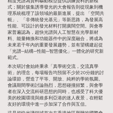
精度光譜為資料驅動模型提供訓練資料的新模
式；關於簇集誘導發光的大會報告則從現象到機
理系統梳理了該領域的最新進展，提出 「空間共
軛」、「非傳統發光基元」等新思路，為發展高
性能、可設計的發光材料打開廣闊空間。與會專
家普遍認為，超快光譜與人工智慧在光學新材
料、能量轉換和功能器件中的深度融合，將成為
未來若干年內的重要發展趨勢，並有望構建起從
「光譜─結構─性能─智慧優化」一體化的研究新
範式。
本次研討會始終秉承「真學術交流，交流真學
術」的理念，每場報告均預留不少於20分鐘的討
論環節，營造了平等、開放、純粹的學術氛圍。
會議期間學術討論熱烈，思想碰撞頻繁，與會學
者在深入交流科研思想的同時，也感受了科大優
美的校園環境與維多利亞港的迷人夜景，在輕鬆
友好的環境中進一步加深了合作與互信。
這是超快光譜領域首次在香港地區舉辦的國際會