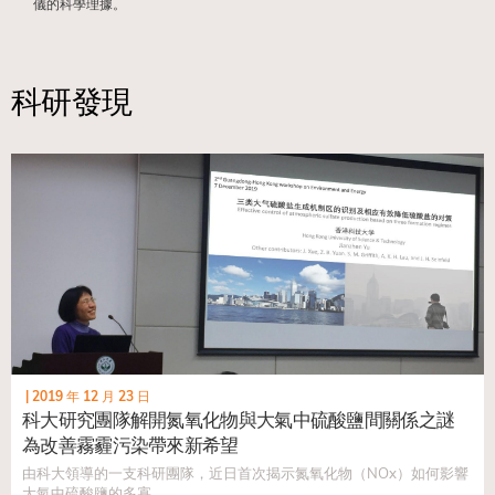
儀的科學理據。
科研發現
|
2019 年 12 月 23 日
科大研究團隊解開氮氧化物與大氣中硫酸鹽間關係之謎
為改善霧霾污染帶來新希望
由科大領導的一支科研團隊，近日首次揭示氮氧化物（NOx）如何影響
大氣中硫酸鹽的多寡...