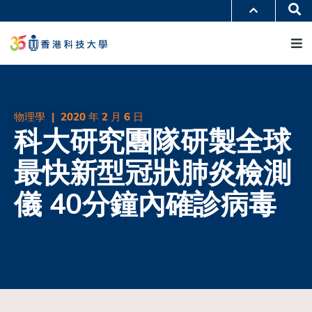
移
Se
更多科大概覽
至
M
科大新聞
學術部門索引
主
生活@科大
圖書館
內
校園地圖及指南
工作@科大
容
教授簡錄
認識科大
物理學
|
2020 年 2 月 6 日
科大研究團隊研製全球
最快新型冠狀肺炎檢測
儀 40分鐘內確診病毒