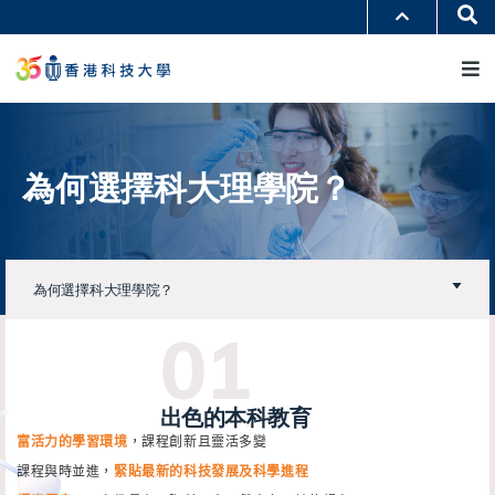
移
Se
更多科大概覽
至
M
科大新聞
學術部門索引
主
生活@科大
圖書館
內
校園地圖及指南
工作@科大
容
教授簡錄
認識科大
為何選擇科大理學院？
為何選擇科大理學院？
出色的本科教育
富活力的學習環境
，課程創新且靈活多變
課程與時並進，
緊貼最新的科技發展及科學進程