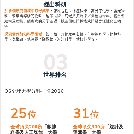
傑出科研
於多個研究領域中取得成果
，領域包括：神經科學、高分子化學、發光物
料、聚集誘導發光物料、納米技術、局域共振聲學／
彈性超材料、蛋白質
結構及功能、腦疾病的分子基礎、以基因組開採模式開發含活性化合物
等；
探索當代前沿科學領域
，如：粒子理論及宇宙論、生物物理學、計算科
學、表徵論、低溫電子顯微鏡、海洋科學、數據科學等。
世界排名
QS全球大學分科排名2026
25
31
位
位
全球頂尖200所
「數據
全球頂尖300所
「統計及
科學及人工智能」大學
運籌學」大學