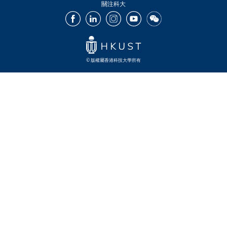
關注科大
Facebook
LinkedIn
Instagram
Youtube
Wechat
© 版權屬香港科技大學所有
Footer
Footer
Footer
Footer