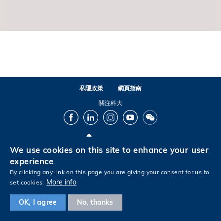
私隱政策
網頁指南
關注科大
Facebook
LinkedIn
Instagram
Youtube
Wechat
We use cookies on this site to enhance your user
© 版權屬香港科技大學所有
experience
By clicking any link on this page you are giving your consent for us to
More info
set cookies.
Footer
OK, I agree
No, thanks
Footer
Footer