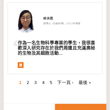
林沐恩
理學士 (生物科學), 2021年畢業
作為一名生物科學專業的學生，我很喜
歡深入研究存在於我們周遭且充滿奧秘
的生物及其細胞活動...
目前頁面
1
頁面
2
頁面
3
頁面
4
頁面
5
下一頁
下一頁 ›
Last page
最後 »
Pagination