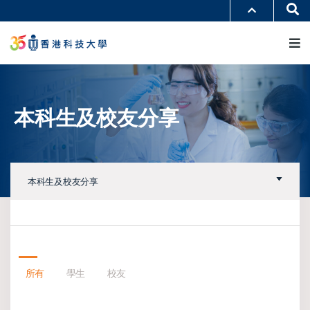
移
Se
更多科大概覽
至
M
科大新聞
學術部門索引
主
生活@科大
圖書館
內
校園地圖及指南
工作@科大
容
教授簡錄
認識科大
本科生及校友分享
本科生及校友分享
所有
學生
校友