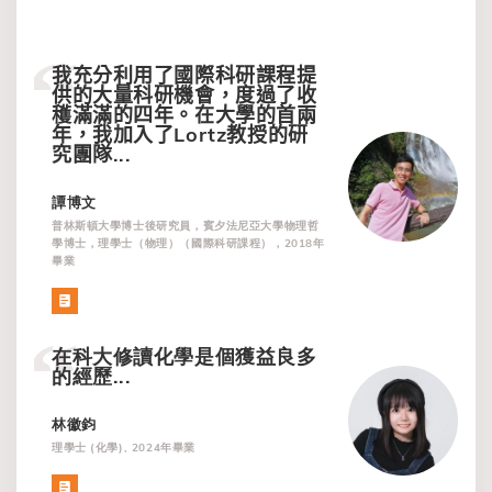
我充分利用了國際科研課程提
供的大量科研機會，度過了收
穫滿滿的四年。在大學的首兩
年，我加入了
Lortz
教授的研
究團隊
...
譚博文
普林斯頓大學博士後研究員，賓夕法尼亞大學物理哲
學博士，理學士（物理）（國際科研課程），2018年
畢業
在科大修讀化學是個獲益良多
的經歷...
林徽鈞
理學士 (化學), 2024年畢業