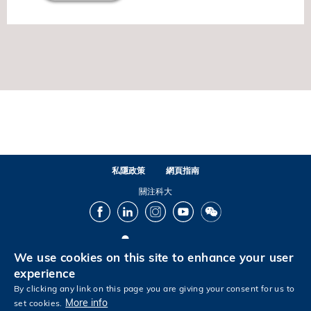
私隱政策
網頁指南
關注科大
Facebook
LinkedIn
Instagram
Youtube
Wechat
We use cookies on this site to enhance your user
© 版權屬香港科技大學所有
experience
By clicking any link on this page you are giving your consent for us to
More info
set cookies.