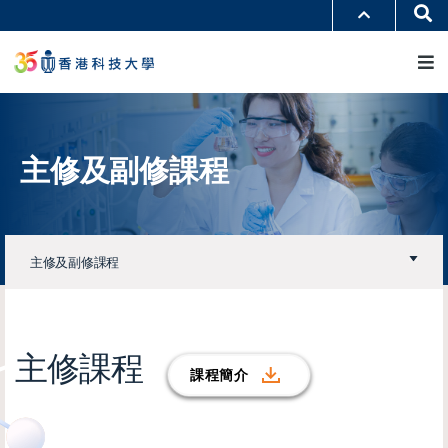
移
Se
更多科大概覽
至
M
科大新聞
學術部門索引
主
生活@科大
圖書館
內
校園地圖及指南
工作@科大
容
教授簡錄
認識科大
主修及副修課程
主修及副修課程
主修課程
課程簡介