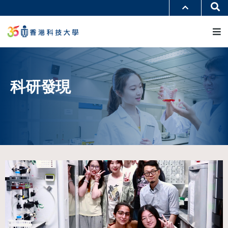
移
Se
更多科大概覽
至
M
科大新聞
學術部門索引
主
生活@科大
圖書館
內
校園地圖及指南
工作@科大
容
教授簡錄
認識科大
科研發現