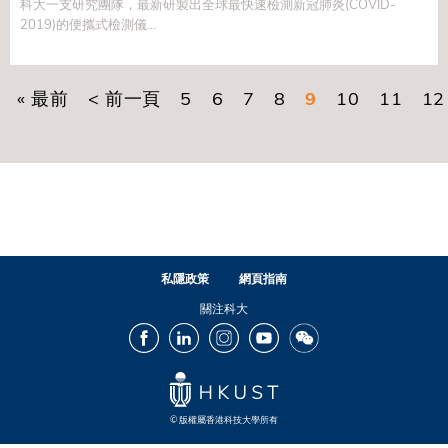
科大一支研究團隊，最新研製出全球最快速檢測新冠肺炎(COVID-
2019)的便攜式檢測儀...
First page
« 最前
Previous page
< 前一頁
頁面
5
頁面
6
頁面
7
頁面
8
目前頁面
9
頁面
10
頁面
11
頁
12
Pagination
私隱政策
網頁指南
關注科大
Facebook
LinkedIn
Instagram
Youtube
Wechat
© 版權屬香港科技大學所有