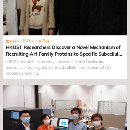
生命科學
|
2021 年 1 月 7 日
HKUST Researchers Discover a Novel Mechanism of
Recruiting Arf Family Proteins to Specific Subcellular
Localizations
HKUST researchers recently uncovered a novel molecular
mechanism that regulates the subcellular localizations of Arf
proteins, shedding…