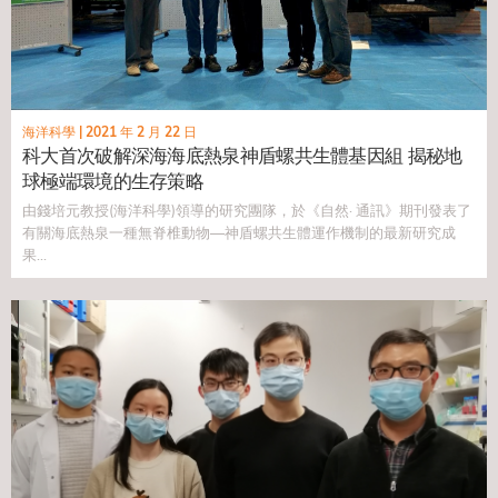
海洋科學
|
2021 年 2 月 22 日
科大首次破解深海海底熱泉神盾螺共生體基因組 揭秘地
球極端環境的生存策略
由錢培元教授(海洋科學)領導的研究團隊，於《自然· 通訊》期刊發表了
有關海底熱泉一種無脊椎動物—神盾螺共生體運作機制的最新研究成
果...