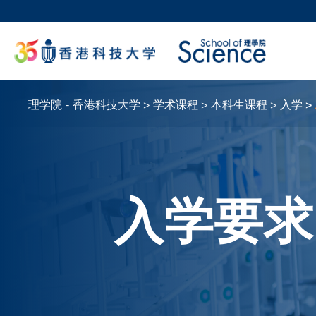
跳
转
科大
到
生活
主
校园地
要
教授
内
容
理学院 - 香港科技大学
学术课程
本科生课程
入学
面
包
屑
入学要求