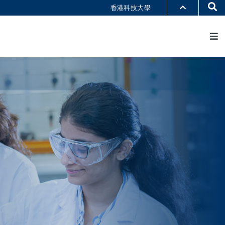
Se
香港科技大學
M
部门索引
书馆
@科大
识科大