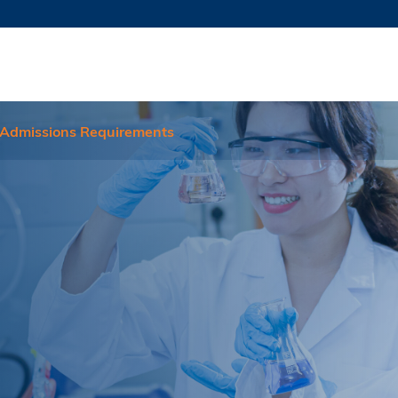
更多科大概览
新闻
学术
@科大
图
图及指南
工作
简录
认
Admissions Requirements