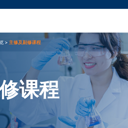
更多科大概览
新闻
学术
@科大
图
图及指南
工作
简录
认
览
主修及副修课程
修课程