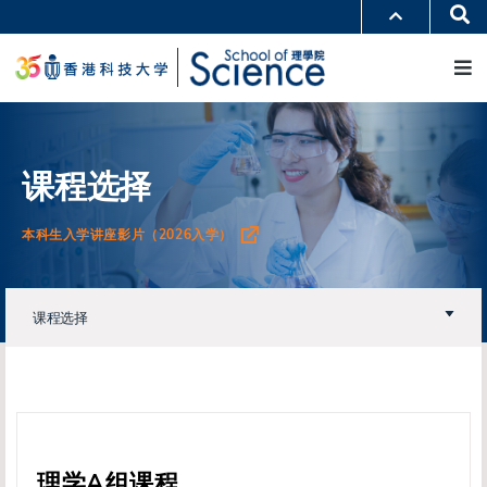
跳
Se
更多科大概览
转
M
科大新闻
学术部门索引
到
生活@科大
图书馆
主
校园地图及指南
工作@科大
要
教授简录
认识科大
内
容
课程选择
本科生入学讲座影片（2026入学）
课程选择
理学A组课程