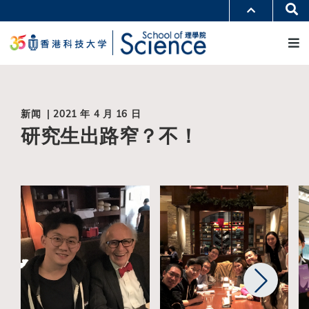
跳
Se
更多科大概览
转
M
科大新闻
学术部门索引
到
生活@科大
图书馆
主
校园地图及指南
工作@科大
要
教授简录
认识科大
内
容
新闻 | 2021 年 4 月 16 日
研究生出路窄？不！