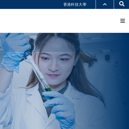
Se
香港科技大學
M
部門索引
書館
@科大
識科大