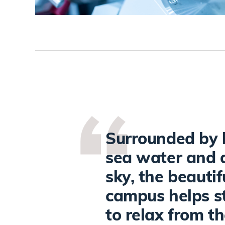
Surrounded by 
sea water and 
sky, the beautif
campus helps s
to relax from th