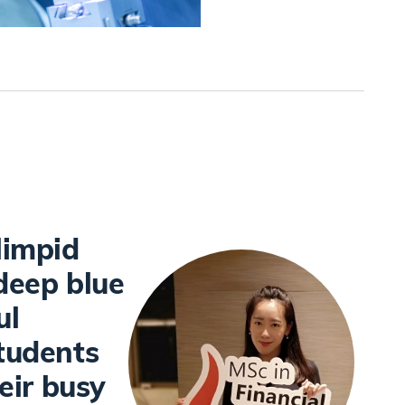
limpid
deep blue
ul
tudents
eir busy