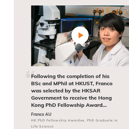
Following the completion of his
BSc and MPhil at HKUST, Franco
was selected by the HKSAR
Government to receive the Hong
Kong PhD Fellowship Award...
Franco AU
HK PhD Fellowship Awardee, PhD Graduate in
Life Science