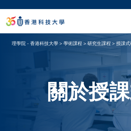
移
至
科大
主
生活
內
校園地
容
教授
理學院 - 香港科技大學
學術課程
研究生課程
授課式
導
航
連
結
關於授課