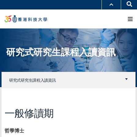
移
Se
更多科大概覽
至
M
科大新聞
學術部門索引
主
生活@科大
圖書館
內
校園地圖及指南
工作@科大
容
教授簡錄
認識科大
研究式研究生課程入讀資訊
研究式研究生課程入讀資訊
一般修讀期
哲學博士