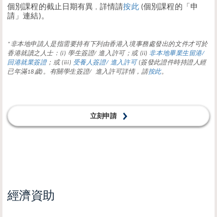
個別課程的截止日期有異
，
詳情請
按此
(個別課程的「申
請」連結)。
*非本地申請人是指需要持有下列由香港入境事務處發出的文件才可於
香港就讀之人士：(i) 學生簽證/ 進入許可；或 (ii)
非本地畢業生留港/
回港就業簽證
；或 (iii)
受養人簽證/ 進入許可
(簽發此證件時持證人經
已年滿18歲)。有關學生簽證/ 進入許可詳情，請
按此
。
立刻申請
經濟資助