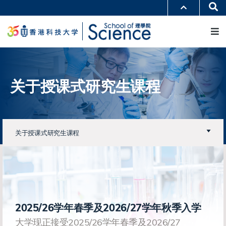
跳
Se
更多科大概览
转
M
科大新闻
学术部门索引
到
生活@科大
图书馆
主
校园地图及指南
工作@科大
要
教授简录
认识科大
内
容
关于授课式研究生课程
关于授课式研究生课程
2025/26学年春季及2026/27学年秋季入学
大学现正接受2025/26学年春季及2026/27