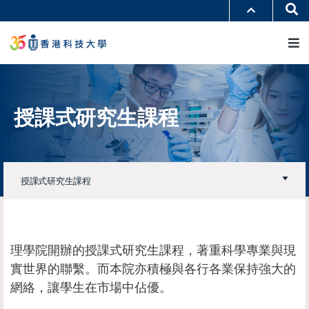
移
Se
更多科大概覽
至
M
科大新聞
學術部門索引
主
生活@科大
圖書館
內
校園地圖及指南
工作@科大
容
教授簡錄
認識科大
授課式研究生課程
授課式研究生課程
理學院開辦的授課式研究生課程，著重科學專業與現
實世界的聯繫。而本院亦積極與各行各業保持強大的
網絡，讓學生在市場中佔優。