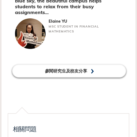
blue sky, the beautiful campus helps
students to relax from their busy
assignments...
Elaine YU
MSC STUDENT IN FINANCIAL
MATHEMATICS
參閱研究生及校友分享
相關問題