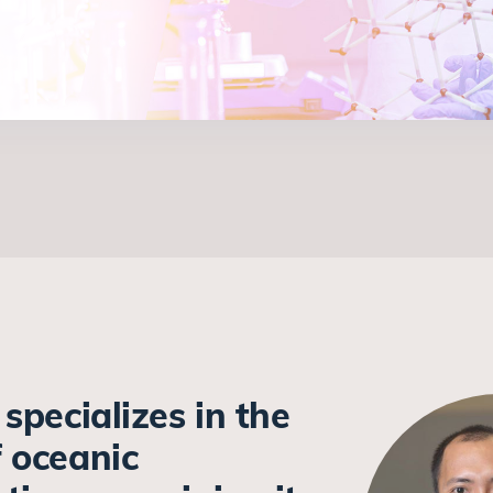
 specializes in the
f oceanic