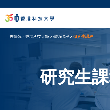
移
至
科大
主
生活
內
校園地
容
教授
理學院 - 香港科技大學
學術課程
研究生課程
導
航
連
結
研究生課