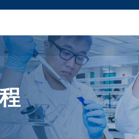
更多科大概覽
新聞
學術
@科大
圖
圖及指南
工作
簡錄
認
程