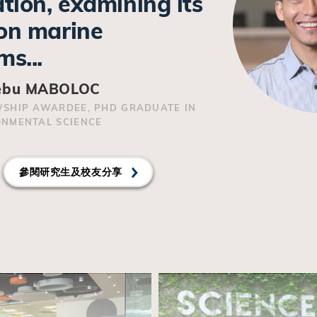
tion, examining its
on marine
s...
cebu MABOLOC
WSHIP AWARDEE, PHD GRADUATE IN
ONMENTAL SCIENCE
參閱研究生及校友分享