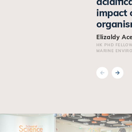
acidiﬁca
impact 
organism
Elizaldy A
HK PHD FELLO
MARINE ENVIR