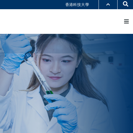
Se
香港科技大學
M
部門索引
書館
@科大
識科大