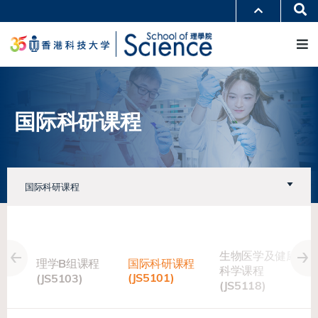
跳
Se
更多科大概览
转
M
科大新闻
学术部门索引
到
生活@科大
图书馆
主
校园地图及指南
工作@科大
要
教授简录
认识科大
内
容
国际科研课程
国际科研课程
 人工
生物医学及健康
理学B组课程
国际科研课程
主修课
科学课程
(JS5101)
(JS5103)
课
)
(JS5118)