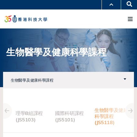
移
Se
更多科大概覽
至
M
科大新聞
學術部門索引
主
生活@科大
圖書館
內
校園地圖及指南
工作@科大
容
教授簡錄
認識科大
生物醫學及健康科學課程
生物醫學及健康科學課程
 人工
生物醫學及健康
理學B組課程
國際科研課程
主修課
科學課程
(JS5103)
(JS5101)
課
(JS5118)
)