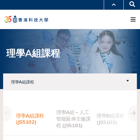
移
Se
更多科大概覽
至
M
科大新聞
學術部門索引
主
生活@科大
圖書館
內
校園地圖及指南
工作@科大
容
教授簡錄
認識科大
理學A組課程
理學A組課程
理學A組 – 人工
理學A組課程
理學B組課程
智能延伸主修課
(JS5102)
(JS5103)
(
程 (JS5181)